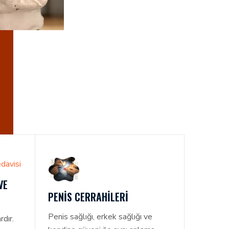
R. M. İLKER
ILMAZ
VE
PENIS CERRAHILERI
Penis sağlığı, erkek sağlığı ve
rdır.