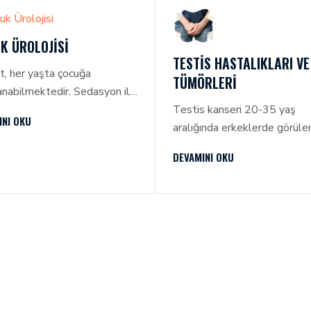
hassasiyetin azaltılması ve 
başı
K ÜROLOJISI
TESTIS HASTALIKLARI VE
, her yaşta çocuğa
TÜMÖRLERI
nabilmektedir. Sedasyon ile
nması halinde çocukta hiçbir
Testis kanseri 20-35 yaş
INI OKU
ve yan etki
aralığında erkeklerde görüle
memektedir.
sık kanserdir. İnmemiş testis
DEVAMINI OKU
aile öyküsü en temel risk
faktörleridir.