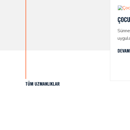
ÇOCU
Sünnet
uygula
uygula
DEVAM
korku 
görül
TÜM UZMANLIKLAR