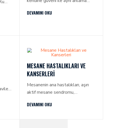
kendine güveni ile aynı anlama
ylu
gelmektedir. Erkeklerin %65’i
t
DEVAMINI OKU
penisinden memnun olmamaktadır.
Ana sıkıntılar sertleşme
bozukluğu, penis eğriliği, penis
boyunun kısalığı ve inceliği,
peyronie plağı oluşumudur.
MESANE HASTALIKLARI VE
KANSERLERI
Mesanenin ana hastalıkları, aşırı
ileri,
aktif mesane sendromu,
n
tekrarlayan idrar yolu
rtleşme
DEVAMINI OKU
enfeksiyonları ve de mesane
er
kanseridir.
,