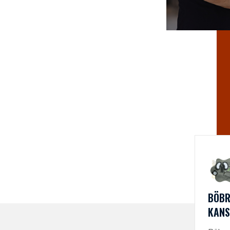
PROF.DR. 
YILDI
BÖBR
KANS