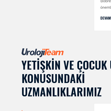
Böbre
önemli
mevcut
DEVAM
asitle
filtrel
YETIŞKIN VE ÇOCUK 
KONUSUNDAKI
UZMANLIKLARIMIZ