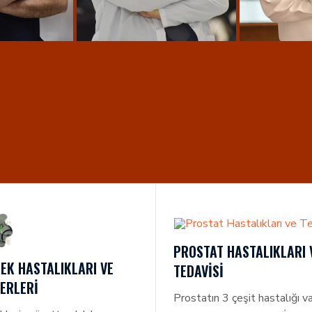
İBRAHIM
DOÇ. DR. MEHMET EROL
PROF. D
RIM
YILDIRIM
Y
PROSTAT HASTALIKLARI 
EK HASTALIKLARI VE
TEDAVISI
ERLERI
Prostatın 3 çeşit hastalığı va