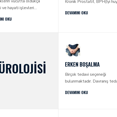
klerin vücutta oldukça
Kronik Prostatit, BPH(İyi hu
 ve hayati işlevleri
prostat büyümesi) ve prosta
DEVAMINI OKU
tur. Bireyin kanındaki suyu,
kanseri.
INI OKU
ri ve atıkları temizler ve
er.
ÜROLOJISI
ERKEN BOŞALMA
Birçok tedavi seçeneği
bulunmaktadır. Davranış tedav
hormonal veya anti depresa
DEVAMINI OKU
tedaviler, çift terapileri, se
bozukluğuna yönelik tedavil
sıklıkla uygulanmakla birlikte
radyofrekans ile peniste aşırı