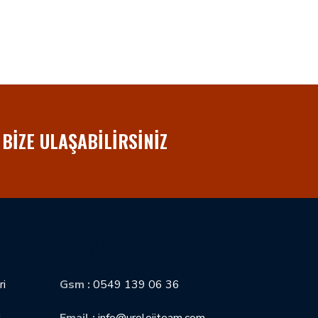
 BIZE ULAŞABİLİRSİNİZ
İLETIŞIM
ri
Gsm :
0549 139 06 36
i
Email :
info@urolojiteam.com