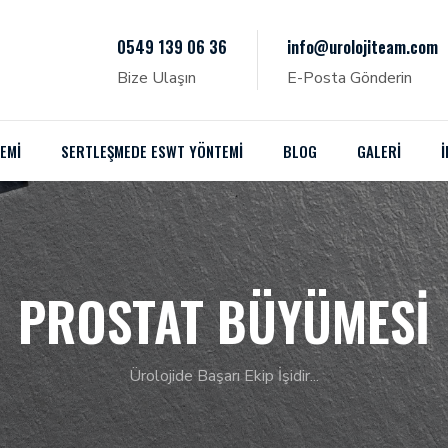
0549 139 06 36
info@urolojiteam.com
Bize Ulaşın
E-Posta Gönderin
EMI
SERTLEŞMEDE ESWT YÖNTEMI
BLOG
GALERİ
İ
PROSTAT BÜYÜMESI
Ürolojide Başarı Ekip İşidir...