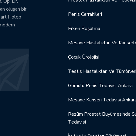
, Op. Dr.
an oluşan bir
Penis Cerrahileri
dart Holep
 modern
Erken Boşalma
Mesane Hastalıkları Ve Kanserle
Çocuk Ürolojisi
Testis Hastalıkları Ve Tümörler
Gömülü Penis Tedavisi Ankara
Mesane Kanseri Tedavisi Ankar
Rezūm Prostat Büyümesinde Su
Tedavisi