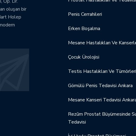
, Op. Dr.
an oluşan bir
Penis Cerrahileri
dart Holep
 modern
Erken Boşalma
Mesane Hastalıkları Ve Kanserle
Çocuk Ürolojisi
Testis Hastalıkları Ve Tümörler
Gömülü Penis Tedavisi Ankara
Mesane Kanseri Tedavisi Ankar
Rezūm Prostat Büyümesinde Su
Tedavisi