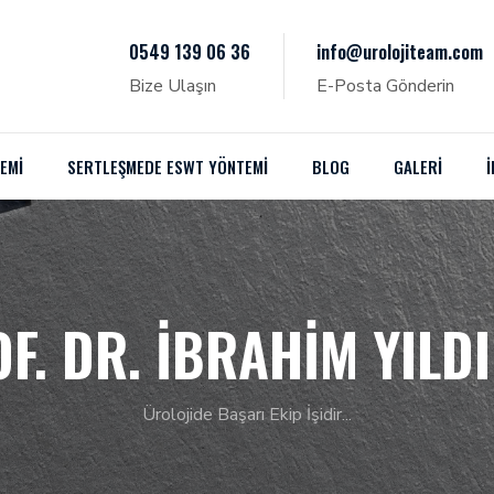
0549 139 06 36
info@urolojiteam.com
Bize Ulaşın
E-Posta Gönderin
EMI
SERTLEŞMEDE ESWT YÖNTEMI
BLOG
GALERİ
İ
F. DR. İBRAHIM YILD
Ürolojide Başarı Ekip İşidir...