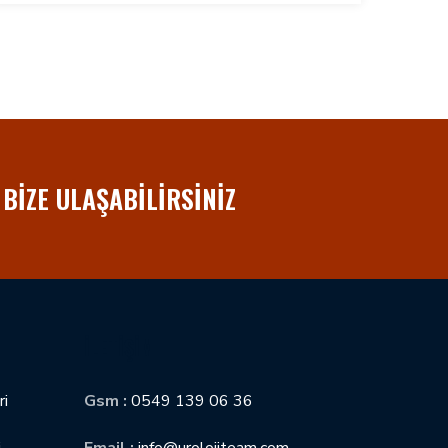
 BIZE ULAŞABİLİRSİNİZ
İLETIŞIM
ri
Gsm :
0549 139 06 36
i
Email :
info@urolojiteam.com