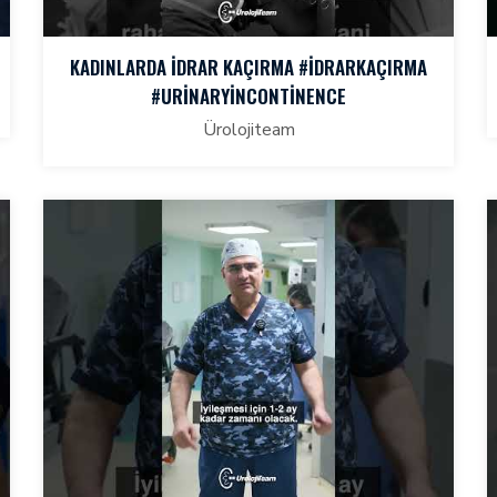
KADINLARDA İDRAR KAÇIRMA #IDRARKAÇIRMA
#URINARYINCONTINENCE
Ürolojiteam