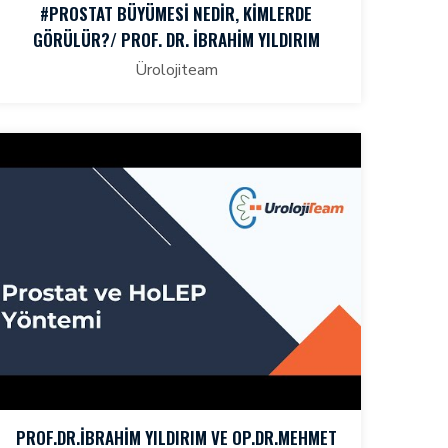
#PROSTAT BÜYÜMESI NEDIR, KIMLERDE
GÖRÜLÜR?/ PROF. DR. İBRAHIM YILDIRIM
Ürolojiteam
PROF.DR.İBRAHIM YILDIRIM VE OP.DR.MEHMET