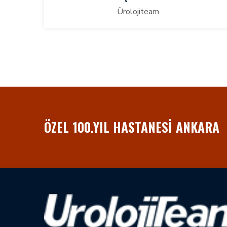
Ürolojiteam
ÖZEL 100.YIL HASTANESI ANKARA