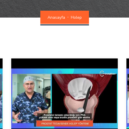
Anasayfa
Holep