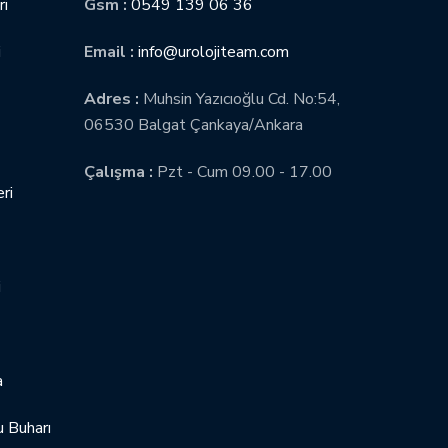
ri
Gsm :
0549 139 06 36
i
Email :
info@urolojiteam.com
Adres :
Muhsin Yazıcıoğlu Cd. No:54,
06530 Balgat Çankaya/Ankara
Çalışma :
Pzt - Cum 09.00 - 17.00
ri
i
a
 Buharı