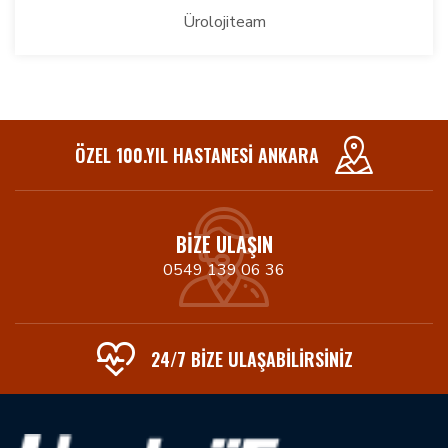
Ürolojiteam
ÖZEL 100.YIL HASTANESI ANKARA
BIZE ULAŞIN
0549 139 06 36
24/7 BIZE ULAŞABİLİRSİNİZ