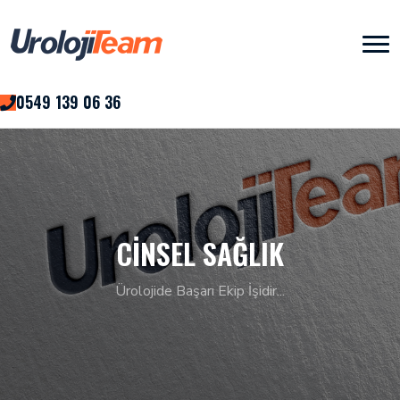
0549 139 06 36
CINSEL SAĞLIK
Ürolojide Başarı Ekip İşidir...