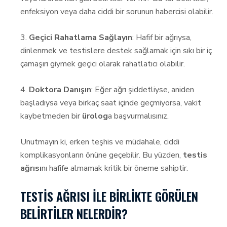
enfeksiyon veya daha ciddi bir sorunun habercisi olabilir.
3.
Geçici Rahatlama Sağlayın
: Hafif bir ağrıysa,
dinlenmek ve testislere destek sağlamak için sıkı bir iç
çamaşırı giymek geçici olarak rahatlatıcı olabilir.
4.
Doktora Danışın
: Eğer ağrı şiddetliyse, aniden
başladıysa veya birkaç saat içinde geçmiyorsa, vakit
kaybetmeden bir
ürolog
a başvurmalısınız.
Unutmayın ki, erken teşhis ve müdahale, ciddi
komplikasyonların önüne geçebilir. Bu yüzden,
testis
ağrısı
nı hafife almamak kritik bir öneme sahiptir.
TESTIS AĞRISI ILE BIRLIKTE GÖRÜLEN
BELIRTILER NELERDIR?