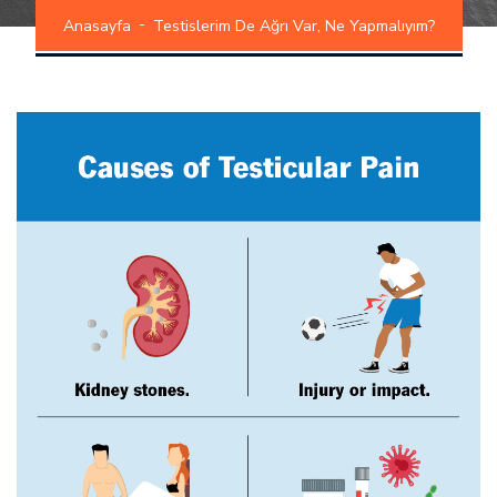
Anasayfa
Testislerim De Ağrı Var, Ne Yapmalıyım?