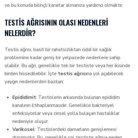
ve bu konuda bilinçli kararlar almanıza yardımcı olmaktır.
TESTIS AĞRISININ OLASI NEDENLERI
NELERDIR?
Testis ağrısı, basit bir rahatsızlıktan ciddi bir sağlık
problemine kadar geniş bir yelpazede nedenlere sahip
olabilir. Bu ağrı, genellikle tek bir testiste veya her ikisinde
birden hissedilebilir. İşte
testis ağrısı
na yol açabilecek
yaygın nedenlerden bazıları:
Epididimit
: Testislerin arkasında bulunan epididim
kanalının iltihaplanmasıdır. Genellikle bakteriyel
enfeksiyonlar veya cinsel yolla bulaşan hastalıklar
nedeniyle oluşur.
Varikosel
: Testislerdeki damarların genişlemesi
durumudur. Bu, genellikle sol testiste ağrıya neden