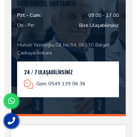
ÖZEL 100.YIL HASTANESI
Pzt - Cum:
09.00 - 17.00
Bize Ulaşabilirsiniz
Cts - Pzr:
Muhsin Yazıcıoğlu Cd. No:54, 06530 Balgat
Çankaya/Ankara
24 / 7 ULAŞABILIRSINIZ
Gsm: 0549 139 06 36