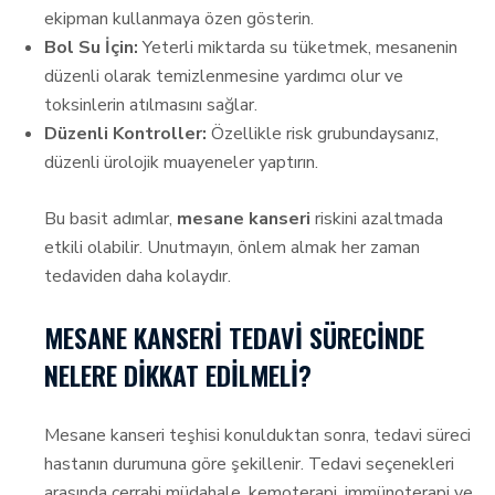
ekipman kullanmaya özen gösterin.
Bol Su İçin:
Yeterli miktarda su tüketmek, mesanenin
düzenli olarak temizlenmesine yardımcı olur ve
toksinlerin atılmasını sağlar.
Düzenli Kontroller:
Özellikle risk grubundaysanız,
düzenli ürolojik muayeneler yaptırın.
Bu basit adımlar,
mesane kanseri
riskini azaltmada
etkili olabilir. Unutmayın, önlem almak her zaman
tedaviden daha kolaydır.
MESANE KANSERI TEDAVI SÜRECINDE
NELERE DIKKAT EDILMELI?
Mesane kanseri teşhisi konulduktan sonra, tedavi süreci
hastanın durumuna göre şekillenir. Tedavi seçenekleri
arasında cerrahi müdahale, kemoterapi, immünoterapi ve