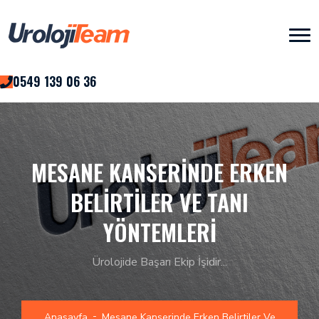
0549 139 06 36
MESANE KANSERINDE ERKEN
BELIRTILER VE TANI
YÖNTEMLERI
Ürolojide Başarı Ekip İşidir...
Anasayfa
Mesane Kanserinde Erken Belirtiler Ve