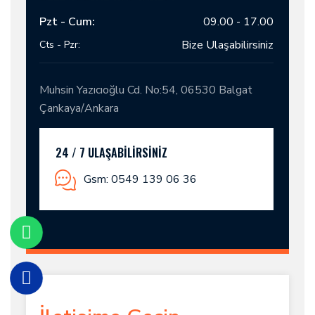
Pzt - Cum:
09.00 - 17.00
Bize Ulaşabilirsiniz
Cts - Pzr:
Muhsin Yazıcıoğlu Cd. No:54, 06530 Balgat
Çankaya/Ankara
24 / 7 ULAŞABILIRSINIZ
Gsm: 0549 139 06 36