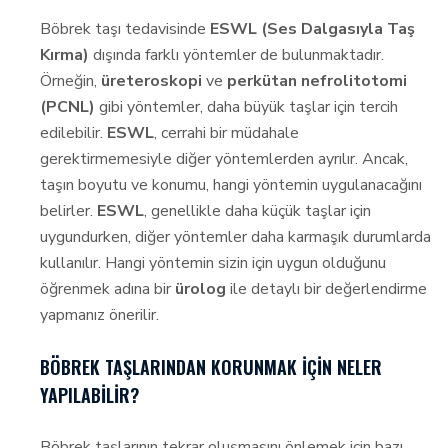
Böbrek taşı tedavisinde
ESWL (Ses Dalgasıyla Taş
Kırma)
dışında farklı yöntemler de bulunmaktadır.
Örneğin,
üreteroskopi
ve
perkütan nefrolitotomi
(PCNL)
gibi yöntemler, daha büyük taşlar için tercih
edilebilir.
ESWL
, cerrahi bir müdahale
gerektirmemesiyle diğer yöntemlerden ayrılır. Ancak,
taşın boyutu ve konumu, hangi yöntemin uygulanacağını
belirler.
ESWL
, genellikle daha küçük taşlar için
uygundurken, diğer yöntemler daha karmaşık durumlarda
kullanılır. Hangi yöntemin sizin için uygun olduğunu
öğrenmek adına bir
ürolog
ile detaylı bir değerlendirme
yapmanız önerilir.
BÖBREK TAŞLARINDAN KORUNMAK İÇIN NELER
YAPILABILIR?
Böbrek taşlarının tekrar oluşmasını önlemek için bazı