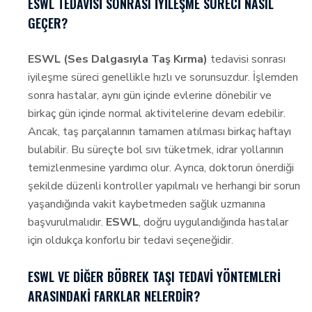
ESWL TEDAVISI SONRASI İYILEŞME SÜRECI NASIL
GEÇER?
ESWL (Ses Dalgasıyla Taş Kırma)
tedavisi sonrası
iyileşme süreci genellikle hızlı ve sorunsuzdur. İşlemden
sonra hastalar, aynı gün içinde evlerine dönebilir ve
birkaç gün içinde normal aktivitelerine devam edebilir.
Ancak, taş parçalarının tamamen atılması birkaç haftayı
bulabilir. Bu süreçte bol sıvı tüketmek, idrar yollarının
temizlenmesine yardımcı olur. Ayrıca, doktorun önerdiği
şekilde düzenli kontroller yapılmalı ve herhangi bir sorun
yaşandığında vakit kaybetmeden sağlık uzmanına
başvurulmalıdır.
ESWL
, doğru uygulandığında hastalar
için oldukça konforlu bir tedavi seçeneğidir.
ESWL VE DIĞER BÖBREK TAŞI TEDAVI YÖNTEMLERI
ARASINDAKI FARKLAR NELERDIR?