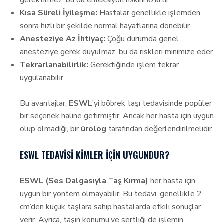
gerektirmez, bu da enfeksiyon riskini azaltır.
Kısa Süreli İyileşme:
Hastalar genellikle işlemden
sonra hızlı bir şekilde normal hayatlarına dönebilir.
Anesteziye Az İhtiyaç:
Çoğu durumda genel
anesteziye gerek duyulmaz, bu da riskleri minimize eder.
Tekrarlanabilirlik:
Gerektiğinde işlem tekrar
uygulanabilir.
Bu avantajlar,
ESWL
’yi böbrek taşı tedavisinde popüler
bir seçenek haline getirmiştir. Ancak her hasta için uygun
olup olmadığı, bir
ürolog
tarafından değerlendirilmelidir.
ESWL TEDAVISI KIMLER İÇIN UYGUNDUR?
ESWL (Ses Dalgasıyla Taş Kırma)
her hasta için
uygun bir yöntem olmayabilir. Bu tedavi, genellikle 2
cm’den küçük taşlara sahip hastalarda etkili sonuçlar
verir. Ayrıca, taşın konumu ve sertliği de işlemin