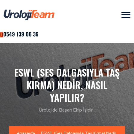
0549 139 06 36
ESWL (SES DALGASIYLA TAŞ
KIRMA) NEDIR, NASIL
YAPILIR?
Ürolojide Başarı Ekip İşidir...
Anasayfa
ESWL (Ses Dalgasıyla Taş Kırma) Nedir,