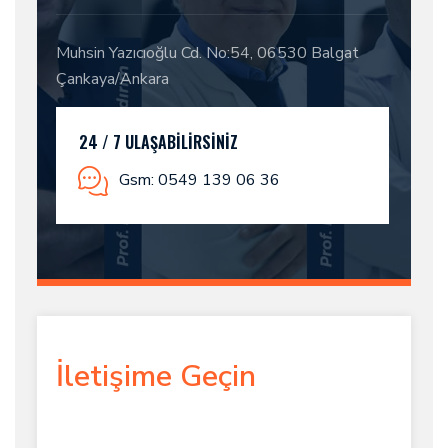
Muhsin Yazıcıoğlu Cd. No:54, 06530 Balgat
Çankaya/Ankara
24 / 7 ULAŞABILIRSINIZ
Gsm: 0549 139 06 36
İletişime Geçin