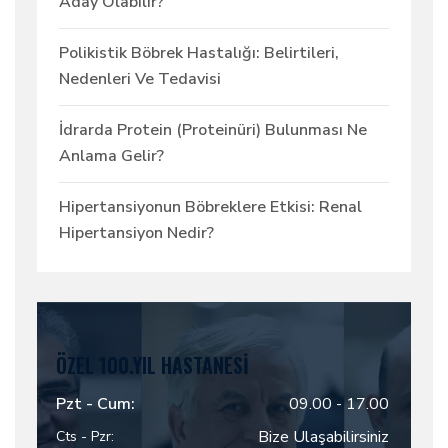
Aday Olabilir?
Polikistik Böbrek Hastalığı: Belirtileri,
Nedenleri Ve Tedavisi
İdrarda Protein (Proteinüri) Bulunması Ne
Anlama Gelir?
Hipertansiyonun Böbreklere Etkisi: Renal
Hipertansiyon Nedir?
ÖZEL 100.YIL HASTANESI
Pzt - Cum:
09.00 - 17.00
Bize Ulaşabilirsiniz
Cts - Pzr: