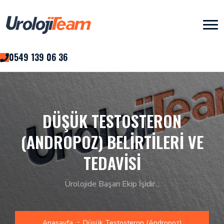
0549 139 06 36
DÜŞÜK TESTOSTERON
(ANDROPOZ) BELIRTILERI VE
TEDAVISI
Ürolojide Başarı Ekip İşidir...
Anasayfa
Düşük Testosteron (Andropoz)