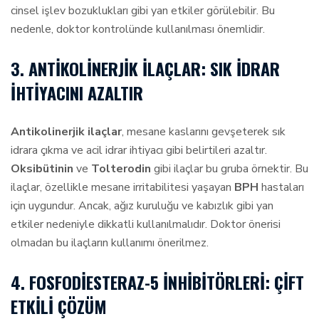
cinsel işlev bozuklukları gibi yan etkiler görülebilir. Bu
nedenle, doktor kontrolünde kullanılması önemlidir.
3. ANTIKOLINERJIK İLAÇLAR: SIK İDRAR
İHTIYACINI AZALTIR
Antikolinerjik ilaçlar
, mesane kaslarını gevşeterek sık
idrara çıkma ve acil idrar ihtiyacı gibi belirtileri azaltır.
Oksibütinin
ve
Tolterodin
gibi ilaçlar bu gruba örnektir. Bu
ilaçlar, özellikle mesane irritabilitesi yaşayan
BPH
hastaları
için uygundur. Ancak, ağız kuruluğu ve kabızlık gibi yan
etkiler nedeniyle dikkatli kullanılmalıdır. Doktor önerisi
olmadan bu ilaçların kullanımı önerilmez.
4. FOSFODIESTERAZ-5 İNHIBITÖRLERI: ÇIFT
ETKILI ÇÖZÜM