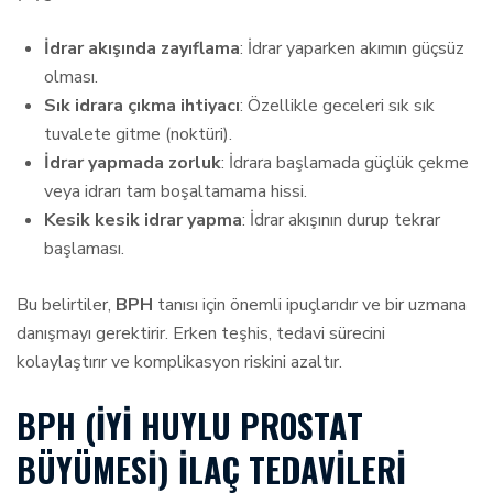
İdrar akışında zayıflama
: İdrar yaparken akımın güçsüz
olması.
Sık idrara çıkma ihtiyacı
: Özellikle geceleri sık sık
tuvalete gitme (noktüri).
İdrar yapmada zorluk
: İdrara başlamada güçlük çekme
veya idrarı tam boşaltamama hissi.
Kesik kesik idrar yapma
: İdrar akışının durup tekrar
başlaması.
Bu belirtiler,
BPH
tanısı için önemli ipuçlarıdır ve bir uzmana
danışmayı gerektirir. Erken teşhis, tedavi sürecini
kolaylaştırır ve komplikasyon riskini azaltır.
BPH (İYI HUYLU PROSTAT
BÜYÜMESI) İLAÇ TEDAVILERI