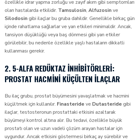
özellikle idrar yapma zorluğu ve zayıf akım gibi semptomları
olan hastalarda etkilidir.
Tamsulosin
,
Alfuzosin
ve
Silodosin
gibi ilaçlar bu gruba dahildir. Genellikle birkaç gün
içinde rahatlama sağlarlar ve yan etkileri minimaldir. Ancak,
tansiyon düşüklüğü veya baş dönmesi gibi yan etkiler
görülebilir, bu nedenle özellikle yaşlı hastaların dikkatli
kullanması gerekir.
2. 5-ALFA REDÜKTAZ İNHIBITÖRLERI:
PROSTAT HACMINI KÜÇÜLTEN İLAÇLAR
Bu ilaç grubu, prostat büyümesini yavaşlatmak ve hacmini
küçültmek için kullanılır.
Finasteride
ve
Dutasteride
gibi
ilaçlar, testosteronun prostattaki etkisini azaltarak
büyümeyi kontrol altına alır. Bu tedavi, özellikle büyük
prostatı olan ve uzun vadeli çözüm arayan hastalar için
uygundur. Ancak etkisini göstermesi birkaç ay sürebilir ve