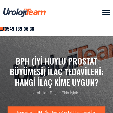
0549 139 06 36
BPH (İYI HUYLU PROSTAT
BÜYÜMESI) İLAÇ TEDAVILERI:
HANGI İLAÇ KIME UYGUN?
Ürolojide Başarı Ekip İşidir...
Anasayfa
BPH (İyi Huylu Prostat Büyümesi) İlaç