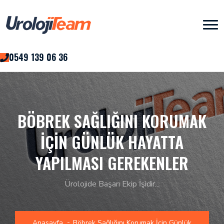
0549 139 06 36
BÖBREK SAĞLIĞINI KORUMAK
İÇIN GÜNLÜK HAYATTA
YAPILMASI GEREKENLER
Ürolojide Başarı Ekip İşidir...
Anasayfa
Böbrek Sağlığını Korumak İçin Günlük