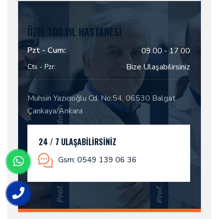
ÖZEL 100.YIL HASTANESI
Pzt - Cum:
09.00 - 17.00
Bize Ulaşabilirsiniz
Cts - Pzr:
Muhsin Yazıcıoğlu Cd. No:54, 06530 Balgat
Çankaya/Ankara
24 / 7 ULAŞABILIRSINIZ
Gsm: 0549 139 06 36