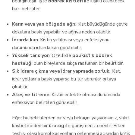
belirginleşir. İşte
böbrek kistleri
ile ilişkili olabilecek
bazı belirtiler:
Karın veya yan bölgede ağrı
: Kist büyüdüğünde çevre
dokulara baskı yapabilir ve ağrıya neden olabilir.
İdrarda kan
: Kistin yırtılması veya enfeksiyonu
durumunda idrarda kan görülebilir.
Yüksek tansiyon
: Özellikle
polikistik böbrek
hastalığı
olan bireylerde sıkça rastlanan bir belirtidir.
Sık idrara çıkma veya idrar yapmada zorluk
: Kist,
idrar yollarına baskı yaparsa bu tür sorunlar ortaya
çıkabilir.
Ateş ve titreme
: Kistin enfekte olması durumunda
enfeksiyon belirtileri görülebilir.
Eğer bu belirtilerden bir veya birkaçını yaşıyorsanız, vakit
kaybetmeden bir
ürolog
ile görüşmeniz önerilir. Erken
teşhis, olası komplikasyonların önlenmesi açısından kritik