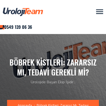
0549 139 06 36
BÖBREK KISTLERI: ZARARSIZ
MI, TEDAVI GEREKLI MI?
Ürolojide Başarı Ekip İşidir...
Anasayfa
Böbrek Kistleri: Zararsız Mı, Tedavi